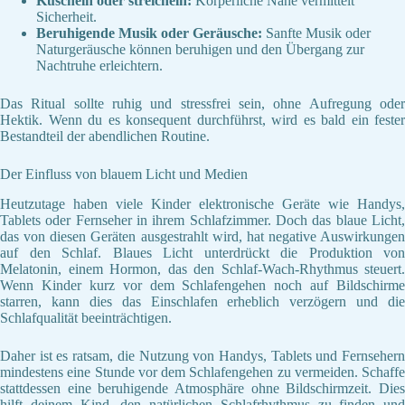
Kuscheln oder streicheln:
Körperliche Nähe vermittelt
Sicherheit.
Beruhigende Musik oder Geräusche:
Sanfte Musik oder
Naturgeräusche können beruhigen und den Übergang zur
Nachtruhe erleichtern.
Das Ritual sollte ruhig und stressfrei sein, ohne Aufregung oder
Hektik. Wenn du es konsequent durchführst, wird es bald ein fester
Bestandteil der abendlichen Routine.
Der Einfluss von blauem Licht und Medien
Heutzutage haben viele Kinder elektronische Geräte wie Handys,
Tablets oder Fernseher in ihrem Schlafzimmer. Doch das blaue Licht,
das von diesen Geräten ausgestrahlt wird, hat negative Auswirkungen
auf den Schlaf. Blaues Licht unterdrückt die Produktion von
Melatonin, einem Hormon, das den Schlaf-Wach-Rhythmus steuert.
Wenn Kinder kurz vor dem Schlafengehen noch auf Bildschirme
starren, kann dies das Einschlafen erheblich verzögern und die
Schlafqualität beeinträchtigen.
Daher ist es ratsam, die Nutzung von Handys, Tablets und Fernsehern
mindestens eine Stunde vor dem Schlafengehen zu vermeiden. Schaffe
stattdessen eine beruhigende Atmosphäre ohne Bildschirmzeit. Dies
hilft deinem Kind, den natürlichen Schlafrhythmus zu finden und